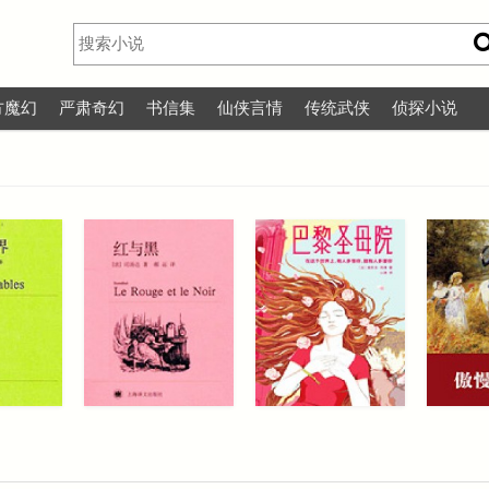
方魔幻
严肃奇幻
书信集
仙侠言情
传统武侠
侦探小说