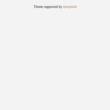
全球爱书人之间的一个暗号，三十多年人们读它、
Theme supported by
imwpweb
写它、演它，在这段传奇里彼此问候，相互取暖。