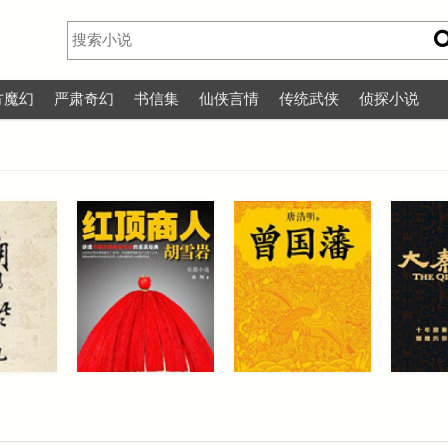
方魔幻
严肃奇幻
书信集
仙侠言情
传统武侠
侦探小说