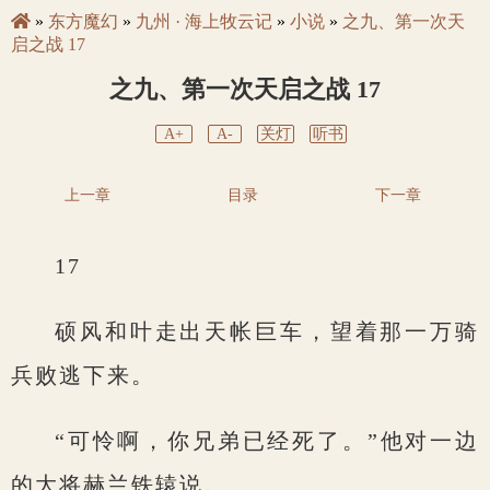
»
东方魔幻
»
九州 · 海上牧云记
»
小说
»
之九、第一次天
启之战 17
之九、第一次天启之战 17
A+
A-
关灯
听书
上一章
目录
下一章
17
硕风和叶走出天帐巨车，望着那一万骑
兵败逃下来。
“可怜啊，你兄弟已经死了。”他对一边
的大将赫兰铁辕说。