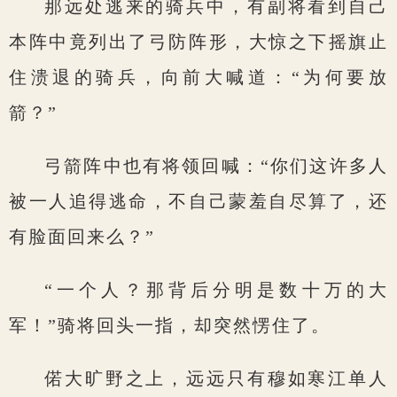
那远处逃来的骑兵中，有副将看到自己
本阵中竟列出了弓防阵形，大惊之下摇旗止
住溃退的骑兵，向前大喊道：“为何要放
箭？”
弓箭阵中也有将领回喊：“你们这许多人
被一人追得逃命，不自己蒙羞自尽算了，还
有脸面回来么？”
“一个人？那背后分明是数十万的大
军！”骑将回头一指，却突然愣住了。
偌大旷野之上，远远只有穆如寒江单人