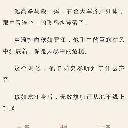
他高举马鞭一挥，右金大军齐声狂啸，
那声音连空中的飞鸟也震落了。
声浪扑向穆如寒江，他手中的巨旗在风
中狂展着，像是风暴中的危桅。
这个时候，他们却突然听到了什么声
音。
穆如寒江身后，无数旗帜正从地平线上
升起。
上一章
目录
下一章