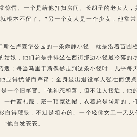
常惊愕。一个是给他打扫房间、长胡子的老女人，
就根本不留了。”另一个女人是一个少女，他常
于斯在卢森堡公园的一条僻静小径，就是沿着苗圃
的姑娘，他们总是并排坐在西街那边小径最冷落的
巧遇；每当马里于斯偶然走到这条小径时，几乎每
他显得忧郁而严肃；全身显出退役军人强壮而疲
这是一个旧军官。”他神态和善，但不让人接近，他
、一件蓝礼服，戴一顶宽边帽，衣着总是崭新的，
衫白得耀眼，不过是粗布的。一个轻佻女工一天从
。”他白发苍苍。