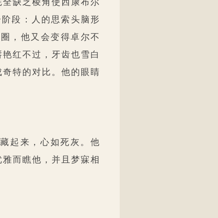
完全缺乏棱角使西康布尔
一阶段：人的思索头脑形
一圈，他又会变得卓尔不
唇艳红不过，牙齿也雪白
成奇特的对比。他的眼睛
藏起来，心如死灰。他
优雅而瞧他，并且梦寐相