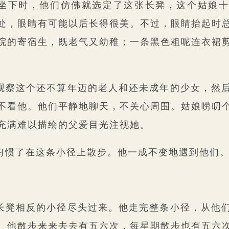
坐下时，他们仿佛就选定了这张长凳，这个姑娘十
处，眼睛有可能以后长得很美。不过，眼睛抬起时
院的寄宿生，既老气又幼稚；一条黑色粗呢连衣裙
观察这个还不算年迈的老人和还未成年的少女，然
不看他。他们平静地聊天，不关心周围。姑娘唠叨
充满难以描绘的父爱目光注视她。
习惯了在这条小径上散步。他一成不变地遇到他们
：
长凳相反的小径尽头过来。他走完整条小径，从他
。他散步来来去去有五六次，每星期散步也有五六