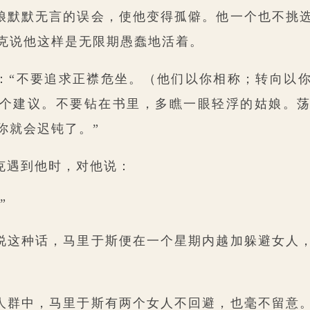
娘默默无言的误会，使他变得孤僻。他一个也不挑
克说他这样是无限期愚蠢地活着。
：“不要追求正襟危坐。（他们以你相称；转向以
个建议。不要钻在书里，多瞧一眼轻浮的姑娘。
你就会迟钝了。”
克遇到他时，对他说：
”
说这种话，马里于斯便在一个星期内越加躲避女人
人群中，马里于斯有两个女人不回避，也毫不留意