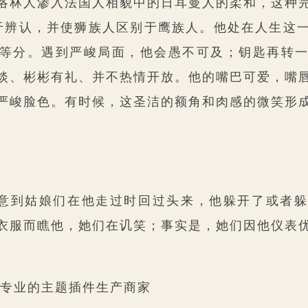
洛林人渗入法国人相貌中的日耳曼人的柔和，这种
于辨认，并使狮族人区别于鹰族人。他处在人生这
等分。遇到严峻局面，他会愚不可及；钥匙再转
淡、彬彬有礼、并不热情开放。他的嘴巴可爱，嘴
严峻脸色。有时候，这圣洁的额角和肉感的微笑形
意到姑娘们在他走过时回过头来，他躲开了或者躲
衣服而瞧他，她们在讥笑；事实是，她们因他仪表
com更专业的主题插件生产商家