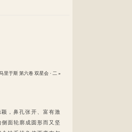
马里于斯 第六卷 双星会 · 二
»
聪颖，鼻孔张开、富有激
的侧面轮廓成圆形而又坚