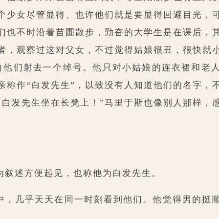
个少女尽管显得、也许他们就是要显得回避目光，
们也不时沿着苗圃散步，勤奋的大学生是在课后，
者，观察过这对父女，不过觉得姑娘很丑，很快就
向他们射去一个绰号。他只对小姑娘的连衣裙和老
父亲称作“白发先生”，以致没有人知道他们的名字，
！白发先生坐在长凳上！”马里于斯也像别人那样，
为叙述方便起见，也称他为白发先生。
中，几乎天天在同一时刻看到他们。他觉得男的挺