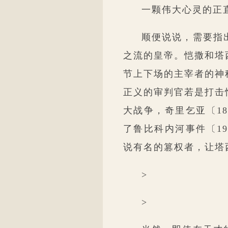
一颗伟大心灵的正
顺便说说，需要指
之流的皇帝。恺撒和塔
节上下场的主宰者的神
正义的审判官若是打击
大战争，奇里乞亚〔1
了鲁比科内河事件〔1
说有名的篡权者，让塔
>
>