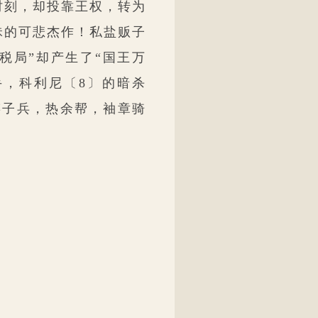
时刻，却投靠王权，转为
昧的可悲杰作！私盐贩子
税局”却产生了“国王万
手，科利尼〔8〕的暗杀
辫子兵，热余帮，袖章骑