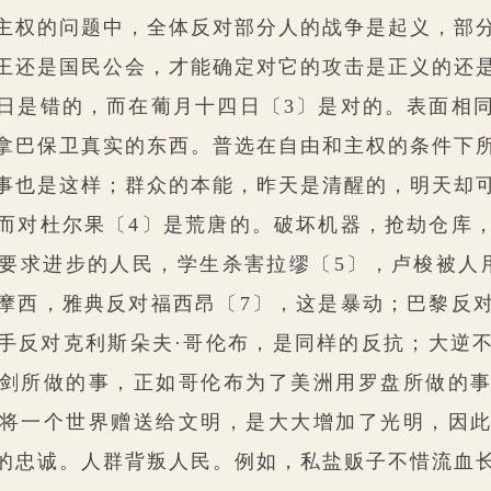
主权的问题中，全体反对部分人的战争是起义，部
王还是国民公会，才能确定对它的攻击是正义的还
日是错的，而在葡月十四日〔3〕是对的。表面相
拿巴保卫真实的东西。普选在自由和主权的条件下
事也是这样；群众的本能，昨天是清醒的，明天却
而对杜尔果〔4〕是荒唐的。破坏机器，抢劫仓库
要求进步的人民，学生杀害拉缪〔5〕，卢梭被人
摩西，雅典反对福西昂〔7〕，这是暴动；巴黎反
手反对克利斯朵夫·哥伦布，是同样的反抗；大逆
剑所做的事，正如哥伦布为了美洲用罗盘所做的
将一个世界赠送给文明，是大大增加了光明，因
的忠诚。人群背叛人民。例如，私盐贩子不惜流血