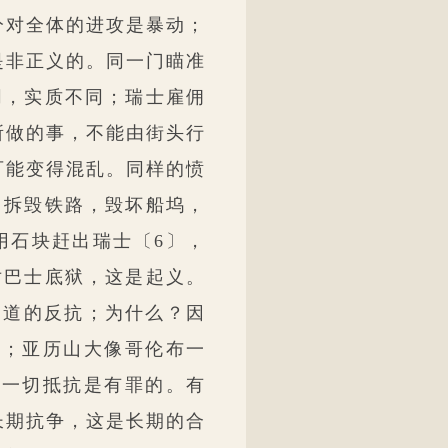
分对全体的进攻是暴动；
是非正义的。同一门瞄准
同，实质不同；瑞士雇佣
所做的事，不能由街头行
可能变得混乱。同样的愤
，拆毁铁路，毁坏船坞，
用石块赶出瑞士〔6〕，
对巴士底狱，这是起义。
不道的反抗；为什么？因
事；亚历山大像哥伦布一
此一切抵抗是有罪的。有
长期抗争，这是长期的合