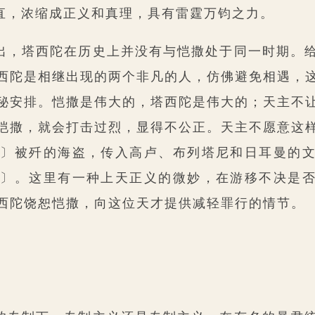
直，浓缩成正义和真理，具有雷霆万钧之力。
出，塔西陀在历史上并没有与恺撒处于同一时期。
西陀是相继出现的两个非凡的人，仿佛避免相遇，
秘安排。恺撒是伟大的，塔西陀是伟大的；天主不
恺撒，就会打击过烈，显得不公正。天主不愿意这
8〕被歼的海盗，传入高卢、布列塔尼和日耳曼的
9〕。这里有一种上天正义的微妙，在游移不决是
西陀饶恕恺撒，向这位天才提供减轻罪行的情节。