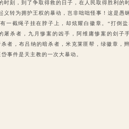
的时刻，到了争取得救的日子，在人民取得胜利的
起义转为拥护王权的暴动，岂非咄咄怪事！这是愚
有一截绳子挂在脖子上，却炫耀白徽章。“打倒盐
的屠杀者，九月惨案的凶手，阿维庸惨案的刽子
暗杀者，布吕纳的暗杀者，米克莱匪帮，绿徽章，
旺岱事件是天主教的一次大暴动。