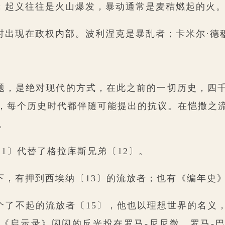
；起义往往是火山爆发，暴动通常是麦秸燃起的火
时出现在政权内部。波利涅克是暴乱者；卡米尔·德
。
题，是绝对现代的方式，在此之前的一切历史，四
，每个历史时代都伴随可能提出的抗议。在恺撒之
。
atio〔11〕代替了格拉库斯兄弟〔12〕。
下，有押到西埃纳〔13〕的流放者；也有《编年史》
个了不起的流放者〔15〕，他也以理想世界的名义
《启示录》闪闪的反光投在罗马-尼尼微、罗马-巴