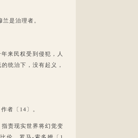
。
穆兰是治理者。
千年来民权受到侵犯，人
流的统治下，没有起义，
作者〔14〕。
，指责现实世界将幻觉变
比伦、罗马-索多姆〔1