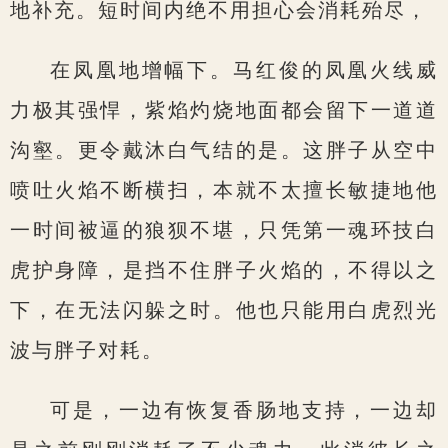
地补充。短时间内绝不用担心会消耗殆尽，
在凤凰地增幅下。马红俊的凤凰火线威
力极其强悍，紫焰灼烧地面都会留下一道道
沟壑。更令戴沐白气结的是。这胖子从空中
喷吐火焰不断横扫，本就不太擅长敏捷地他
一时间被逼的狼狈不堪，只凭第一魂环技白
虎护身障，是挡不住胖子火焰的，不得以之
下，在无法闪躲之时。他也只能用白虎烈光
波与胖子对耗。
可是，一边有恢复香肠地支持，一边却