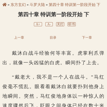
»
东方玄幻
»
斗罗大陆
»
第四十章 特训第一阶段开始 下
第四十章 特训第一阶段开始 下
A+
A-
关灯
听书
上一章
目录
下一章
戴沐白战斗经验何等丰富。虎掌利爪弹
出，就像一头凶猛的白虎。瞬间扑了上去。
“戴老大，我不是一个人在战斗。”马红
俊毫不慌乱。眼看着戴沐白就要扑到他身上
地瞬间。突然，马红俊地身体以一种惊人的
速度骤然后飞，眨眼之间身体已经在数十米