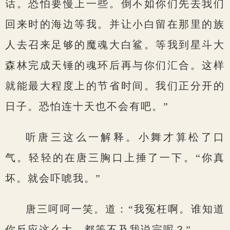
话。恐怕要慢上一些。倒不如你们先去我们
回来时的海边等我。并让小白留在那里的族
人去召来足够的魔魂大白鲨。等我到星斗大
森林完成天锤的魂环后再与你们汇合。这样
就能最大程度上的节省时间。我们正分开的
日子。恐怕连十天也不会有吧。”
听唐三这么一解释。小舞才算松了口
气。轻轻的在唐三胸口上捶了一下。“你真
坏。就会吓唬我。”
唐三呵呵一笑。道：“我冤枉啊。谁知道
你反应这么大。都等不及我说完呢？”