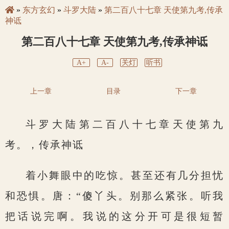
»
东方玄幻
»
斗罗大陆
»
第二百八十七章 天使第九考,传承
神诋
第二百八十七章 天使第九考,传承神诋
A+
A-
关灯
听书
上一章
目录
下一章
斗罗大陆第二百八十七章天使第九
考。，传承神诋
着小舞眼中的吃惊。甚至还有几分担忧
和恐惧。唐：“傻丫头。别那么紧张。听我
把话说完啊。我说的这分开可是很短暂