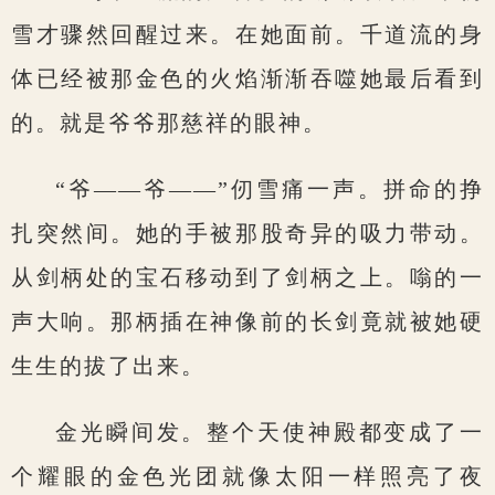
雪才骤然回醒过来。在她面前。千道流的身
体已经被那金色的火焰渐渐吞噬她最后看到
的。就是爷爷那慈祥的眼神。
“爷——爷——”仞雪痛一声。拼命的挣
扎突然间。她的手被那股奇异的吸力带动。
从剑柄处的宝石移动到了剑柄之上。嗡的一
声大响。那柄插在神像前的长剑竟就被她硬
生生的拔了出来。
金光瞬间发。整个天使神殿都变成了一
个耀眼的金色光团就像太阳一样照亮了夜