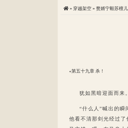
»
穿越架空
»
赘婿宁毅苏檀儿
第五十九章 杀！
«
犹如黑暗迎面而来
“什么人”喊出的
他看不清那剑光经过了