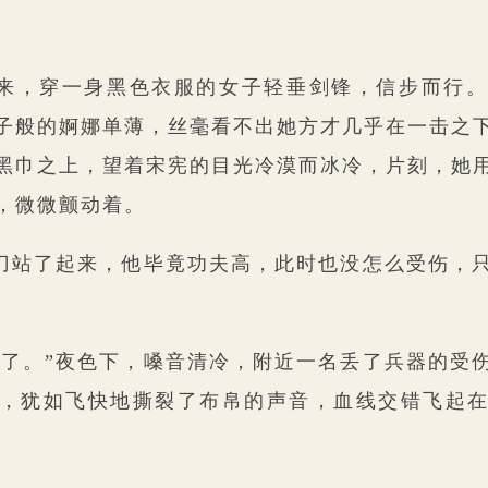
来，穿一身黑色衣服的女子轻垂剑锋，信步而行。
子般的婀娜单薄，丝毫看不出她方才几乎在一击之
黑巾之上，望着宋宪的目光冷漠而冰冷，片刻，她
，微微颤动着。
刀站了起来，他毕竟功夫高，此时也没怎么受伤，
过了。”夜色下，嗓音清冷，附近一名丢了兵器的受
，犹如飞快地撕裂了布帛的声音，血线交错飞起