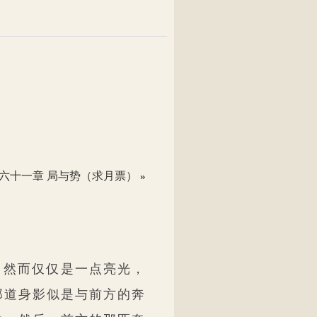
六十一章 局与势（求月票）
»
。然而仅仅是一点亮光，
那道身影似是与前方的奔