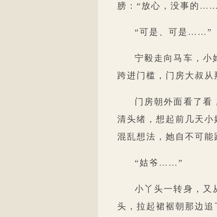
膀：“放心，没事的…
“可是、可是……”
宁毅走向马车，小
跨进门槛，门房大叔从
门房朝外面看了看
清头绪，想起前几天小
混乱想法，她自不可能
“姑爷……”
小丫头一转身，又
头，拉起裙裾朝那边追