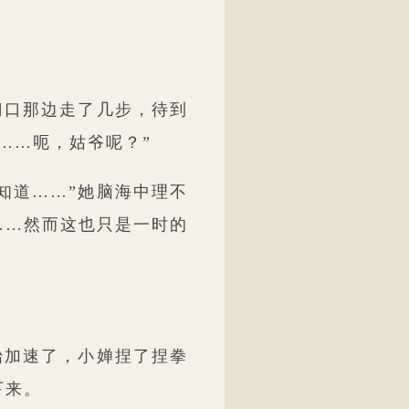
门口那边走了几步，待到
……呃，姑爷呢？”
知道……”她脑海中理不
……然而这也只是一时的
始加速了，小婵捏了捏拳
下来。