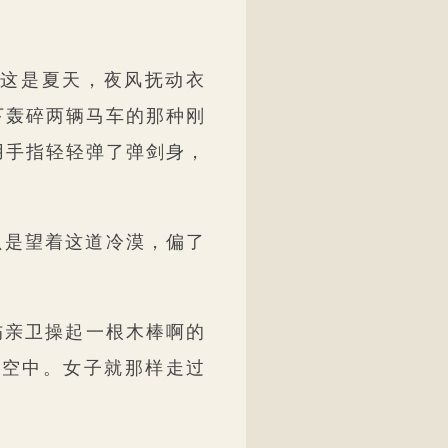
这是夏天，夜风抚动衣
下轰碎两辆马车的那种刚
用手指轻轻弹了弹剑身，
只是望着这道冷漠，偏了
伤亲卫操起一根木棒啊的
在空中。女子就那样走过