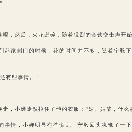
”
暴喝，然后，火花迸碎，随着猛烈的金铁交击声开
到苏家侧门的时候，花的时间并不多，随着宁毅下
还有些事情。”
要走，小婵陡然拉住了他的衣服：“姑、姑爷，什么
的事情，小婵明显有些慌乱，宁毅回头犹豫了一下