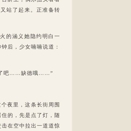
才又站了起来。正准备转
火的涵义她隐约明白一
秒钟后，少女喃喃说道：
了吧……缺德哦……”
这个夜里，这条长街周围
居住的，先是点了灯，随
交击在空中拉出一道道惊