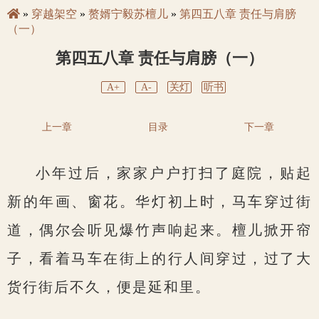
»
穿越架空
»
赘婿宁毅苏檀儿
»
第四五八章 责任与肩膀
（一）
第四五八章 责任与肩膀（一）
A+
A-
关灯
听书
上一章
目录
下一章
小年过后，家家户户打扫了庭院，贴起
新的年画、窗花。华灯初上时，马车穿过街
道，偶尔会听见爆竹声响起来。檀儿掀开帘
子，看着马车在街上的行人间穿过，过了大
货行街后不久，便是延和里。