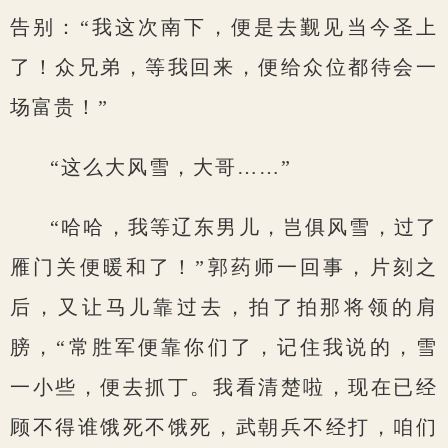
告别：“我这次南下，便是去觐见当今圣上
了！众兄弟，等我回来，便给众位都待会一
场富贵！”
“这么大风雪，大哥……”
“哈哈，我等辽东男儿，岂俱风雪，过了
雁门关便暖和了！”郭药师一回事，片刻之
后，又让马儿靠过去，拍了拍那将领的肩
膀，“常胜军便靠你们了，记住我说的，雪
一小些，便去抓丁。我看清楚啦，现在已经
顾不得谁饿死不饿死，武朝兵不经打，咱们