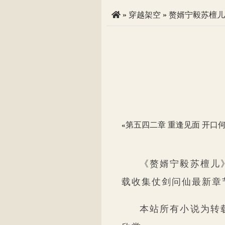
»
穿越架空
»
赘婿宁毅苏檀儿
第五四二章 重逢见面 开口
«
《赘婿宁毅苏檀儿
载收集仗剑问仙最新章
本站所有小说为转