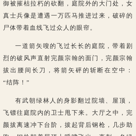
御被摧枯拉朽的砍翻，庭院外的大门处，女
真士兵像是遭遇一万匹马推进过来，破碎的
尸体带着血线飞过众人的眼帘。
一道箭矢嗖的飞过长长的庭院，带着剧
烈的破风声直射完颜宗翰的面门，完颜宗翰
拔出腰间长刀，将箭矢砰的斩断在空中：
“结阵！”
有武朝绿林人的身影翻过院墙、屋顶，
飞镖往庭院内的卫士甩下来。大厅之中，完
颜拔离速冲下台阶，拔起背后钢枪，几步助