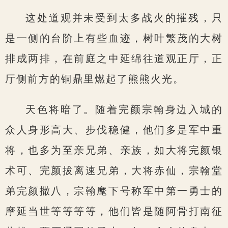
这处道观并未受到太多战火的摧残，只
是一侧的台阶上有些血迹，树叶繁茂的大树
排成两排，在前庭之中延绵往道观正厅，正
厅侧前方的铜鼎里燃起了熊熊火光。
天色将暗了。随着完颜宗翰身边入城的
众人身形高大、步伐稳健，他们多是军中重
将，也多为至亲兄弟、亲族，如大将完颜银
术可、完颜拔离速兄弟，大将赤仙，宗翰堂
弟完颜撒八，宗翰麾下号称军中第一勇士的
摩延当世等等等等，他们皆是随阿骨打南征