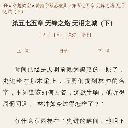
»
穿越架空
»
赘婿宁毅苏檀儿
»
第五七五章 无锋之烙 无泪
之城（下）
第五七五章 无锋之烙 无泪之城（下）
A+
A-
关灯
听书
上一章
目录
下一章
时间已经是天明前最为黑暗的一段了，
史进坐在那木梁上，听周侗提到林冲的名
字，不知道该如何回答，沉默半晌，他听得
周侗问道：“林冲如今过得怎样了？”
有什么东西梗在了史进的喉间，他咽下