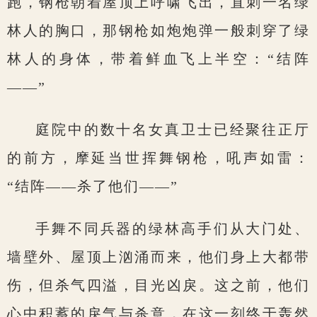
跑，钢枪朝着屋顶上呼啸飞出，直刺一名绿
林人的胸口，那钢枪如炮炮弹一般刺穿了绿
林人的身体，带着鲜血飞上半空：“结阵
——”
庭院中的数十名女真卫士已经聚往正厅
的前方，摩延当世挥舞钢枪，吼声如雷：
“结阵——杀了他们——”
手舞不同兵器的绿林高手们从大门处、
墙壁外、屋顶上汹涌而来，他们身上大都带
伤，但杀气四溢，目光凶戾。这之前，他们
心中积蓄的戾气与杀意，在这一刻终于轰然