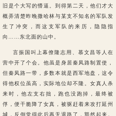
旧是个大写的懵逼。到得第二天，他们才大
概弄清楚昨晚撒哈林与某支不知名的军队发
生了冲突，而这支军队的来历，隐隐指
向……东北面的山中。
言振国叫上幕僚隆志用、慕文昌等人在
营中开了个会。他虽是身居秦凤路制置使，
但秦凤路一带，多数本就是西军地盘，这令
得他权位虽高，实际地位却不隆。女真人杀
来时，他左支右拙，跑也没跑掉，最终被
俘，便干脆降了女真，被驱赶着来攻打延州
城，反倒觉得此后再无退路了，豁然起来。