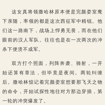
这女真将领撒哈林原本便是完颜娄室麾
下亲随，率领的都是这次西征军中精锐。他
们这一路南下，战场上悍勇无畏，而在他们
眼前的汉人军队。往往也是在一次两次的冲
杀下便溃不成军。
双方打个照面，列阵奔袭、骑射，一开
始还算有章法，但毕竟是夜间。两轮纠缠
后。撒哈林惦记着完颜娄室想要那飞天之物
的命令，开始试探性地往对方那边穿插，第
一轮的冲突爆发了。