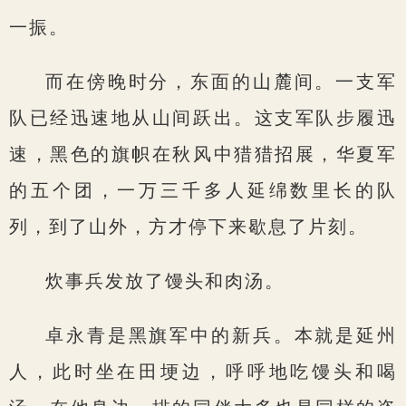
一振。
而在傍晚时分，东面的山麓间。一支军
队已经迅速地从山间跃出。这支军队步履迅
速，黑色的旗帜在秋风中猎猎招展，华夏军
的五个团，一万三千多人延绵数里长的队
列，到了山外，方才停下来歇息了片刻。
炊事兵发放了馒头和肉汤。
卓永青是黑旗军中的新兵。本就是延州
人，此时坐在田埂边，呼呼地吃馒头和喝