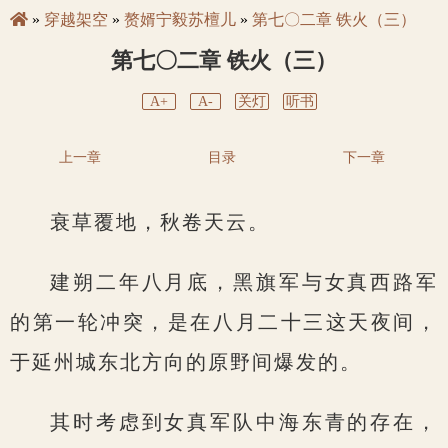
»
穿越架空
»
赘婿宁毅苏檀儿
»
第七〇二章 铁火（三）
第七〇二章 铁火（三）
A+
A-
关灯
听书
上一章
目录
下一章
衰草覆地，秋卷天云。
建朔二年八月底，黑旗军与女真西路军
的第一轮冲突，是在八月二十三这天夜间，
于延州城东北方向的原野间爆发的。
其时考虑到女真军队中海东青的存在，