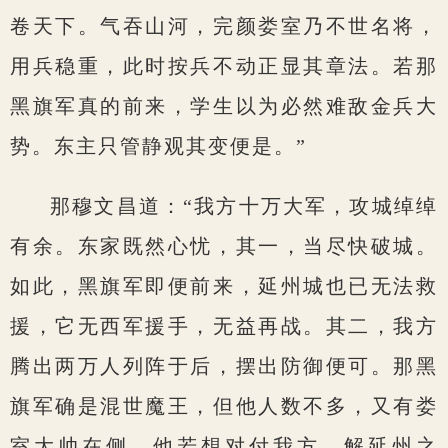
卷天下。气吞山河，完颜娄室乃不世名将，
用兵稳重，此时按兵不动正显其章法。若那
黑旗军真的前来，学生以为必然难敌金兵大
势。东主只管静观其变便是。”
那穆文昌道：“我方十万大军，攻城绰绰
有余。东家既然心忧，其一，当尽快破城。
如此，黑旗军即便前来，延州城也已无法救
援，它无西军援手，无益再战。其二，我方
腾出两万人列阵于后，摆出防御便可。那黑
旗军确是混世魔王，但他人数不多，又有娄
室大帅在侧。他若想对付我方，解延州之