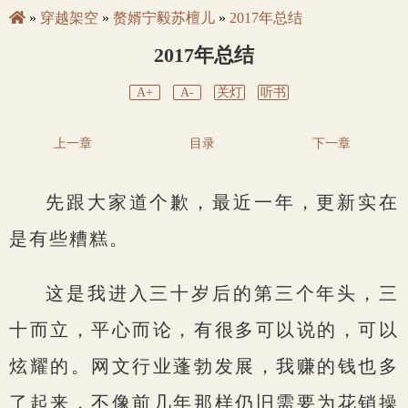
»
穿越架空
»
赘婿宁毅苏檀儿
»
2017年总结
2017年总结
A+
A-
关灯
听书
上一章
目录
下一章
先跟大家道个歉，最近一年，更新实在
是有些糟糕。
这是我进入三十岁后的第三个年头，三
十而立，平心而论，有很多可以说的，可以
炫耀的。网文行业蓬勃发展，我赚的钱也多
了起来，不像前几年那样仍旧需要为花销操