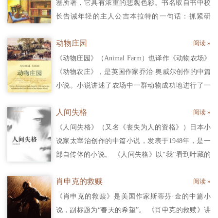
感伤和孤独气氛。
塞所著，它具有浓重的悲观色彩。书名取自书中校
长告诫年轻的主人公吉本拉特的一句话：抓紧研
习，以免丢落在车轮下。这部小说取材于黑塞在毛
动物庄园
阅读 »
尔布仑修道院的不愉快经历，其中有对一所寄宿学
校生活和卡尔钟表厂工作的长篇叙述。
《动物庄园》（Animal Farm）也译作《动物农场》
《动物农庄》，是英国作家乔治·奥威尔创作的中篇
小说。小说讲述了农场中一群动物成功地进行了一
场“革命”，将压榨他们的人类东家赶出农场，建立
人间失格
阅读 »
起一个平等的动物社会。然而，动物领袖，那些聪
明的猪们最终却篡夺了革命的果实，成为比人类东
《人间失格》（又名《丧失为人的资格》）日本小
家更加独裁和极权的统治者。该作被公认为反乌托
说家太宰治创作的中篇小说，发表于1948年，是一
邦政治讽喻寓言。
部自传体的小说。 《人间失格》以“我”看到叶藏的
三张照片后的感想开头，中间是叶藏的三篇手记，
肖申克的救赎
阅读 »
而三篇手记与照片对应，分别介绍了叶藏幼年、青
年和壮年时代的经历，描述了叶藏是如何一步一步
《肖申克的救赎》是美国作家斯蒂芬·金的中篇小
走向丧失为人资格的道路的。
说，副标题为“春天的希望”。 《肖申克的救赎》讲