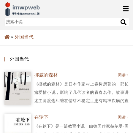
»
外国当代
外国当代
挪威的森林
阅读 »
《挪威的森林》是日本作家村上春树所著的一部长
篇爱情小说，影响了几代读者的青春名作。故事讲
述主角渡边纠缠在情绪不稳定且患有精神疾病的直
子和开朗活泼的小林绿子之间，苦闷彷徨，最终展
在轮下
阅读 »
开了自我救赎和成长的旅程。彻头彻尾的现实笔
法，描绘了逝去的青春风景，小说中弥散着特有的
《在轮下》是一部教育小说，由德国作家赫尔曼·黑