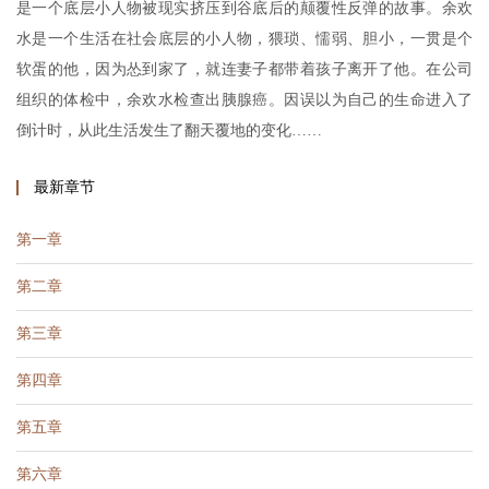
是一个底层小人物被现实挤压到谷底后的颠覆性反弹的故事。余欢
水是一个生活在社会底层的小人物，猥琐、懦弱、胆小，一贯是个
软蛋的他，因为怂到家了，就连妻子都带着孩子离开了他。在公司
组织的体检中，余欢水检查出胰腺癌。因误以为自己的生命进入了
倒计时，从此生活发生了翻天覆地的变化……
最新章节
第一章
第二章
第三章
第四章
第五章
第六章